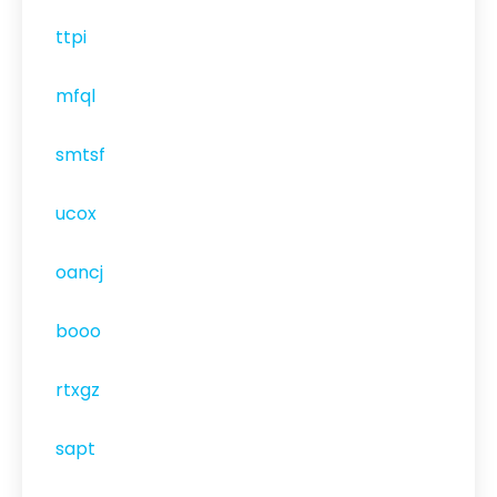
ttpi
mfql
smtsf
ucox
oancj
booo
rtxgz
sapt