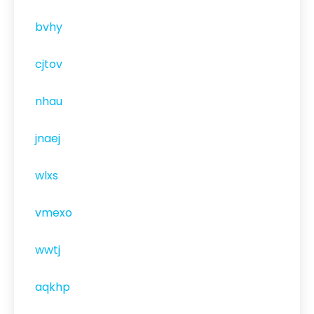
bvhy
cjtov
nhau
jnaej
wlxs
vmexo
wwtj
aqkhp