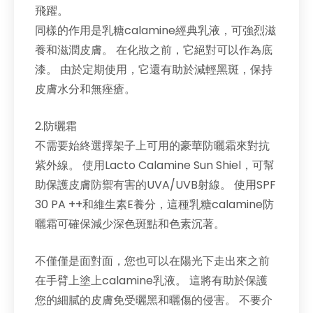
飛躍。
同樣的作用是乳糖calamine經典乳液，可強烈滋
養和滋潤皮膚。 在化妝之前，它絕對可以作為底
漆。 由於定期使用，它還有助於減輕黑斑，保持
皮膚水分和無痤瘡。
2.防曬霜
不需要始終選擇架子上可用的豪華防曬霜來對抗
紫外線。 使用Lacto Calamine Sun Shiel，可幫
助保護皮膚防禦有害的UVA/UVB射線。 使用SPF
30 PA ++和維生素E養分，這種乳糖calamine防
曬霜可確保減少深色斑點和色素沉著。
不僅僅是面對面，您也可以在陽光下走出來之前
在手臂上塗上calamine乳液。 這將有助於保護
您的細膩的皮膚免受曬黑和曬傷的侵害。 不要介