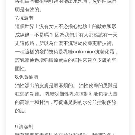
癢和由有毒植物引起的滲出水泡時，災難性被證
明是有效的。
7.抗衰老
這個世界上沒有女人不必擔心她臉上的皺紋和形
成線條，不是嗎？ 因為我們所有人都應該有一天
走這條路，所以為什麼不沉迷於皮膚更新技術。
一種這樣的竅門技術是乳糖calamine抗老化霜，
該乳霜通過增強膠原蛋白的彈性來建立皮膚的牢
固性。
8.免費油脂
油性滲出的皮膚是最麻煩的。 油性皮膚的災難是
狂熱的災難。 乳糖災難性乳液控制乳液包括大量
的高嶺土和甘油，可促進足夠的水分並控制多餘
的油。
9.清潔劑