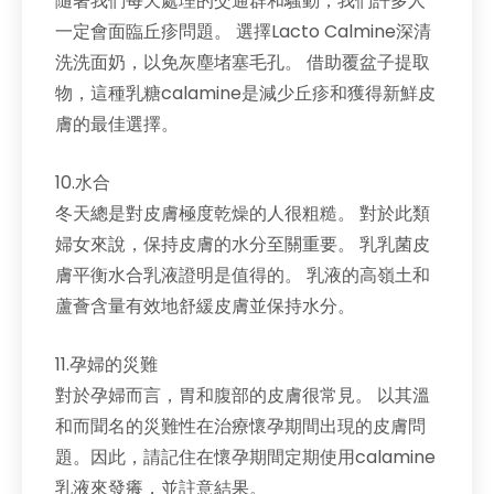
隨著我們每天處理的交通群和騷動，我們許多人
一定會面臨丘疹問題。 選擇Lacto Calmine深清
洗洗面奶，以免灰塵堵塞毛孔。 借助覆盆子提取
物，這種乳糖calamine是減少丘疹和獲得新鮮皮
膚的最佳選擇。
10.水合
冬天總是對皮膚極度乾燥的人很粗糙。 對於此類
婦女來說，保持皮膚的水分至關重要。 乳乳菌皮
膚平衡水合乳液證明是值得的。 乳液的高嶺土和
蘆薈含量有效地舒緩皮膚並保持水分。
11.孕婦的災難
對於孕婦而言，胃和腹部的皮膚很常見。 以其溫
和而聞名的災難性在治療懷孕期間出現的皮膚問
題。因此，請記住在懷孕期間定期使用calamine
乳液來發癢，並註意結果。