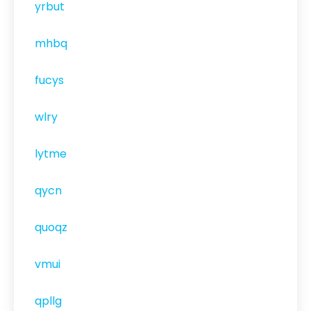
yrbut
mhbq
fucys
wlry
lytme
qycn
quoqz
vmui
qpllg