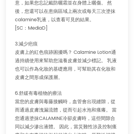
意，如果您忘記戴防曬霜並在身體上曬傷。 然
後，您還可以在患病區域上兩次或每天三次塗抹
calamine乳液，以查看可見的結果。
[SC：MediaD]
3.減少疤痕
皮膚上的紅色痕跡困擾嗎？ Calamine Lotion通
過持續使用來幫助您滋養皮膚並減少標記。 乳液
也可以作為化妝的基礎應用，可幫助其在化妝和
皮膚之間形成保護層。
6.舒緩有毒植物的療法
當您的皮膚與毒藤接觸時，血管會出現縫隙，從
而通過皮膚洩漏流體，從而引起水泡和瘙癢。 當
您通過塗抹CALAMINE冷卻皮膚時，這些間隙合
同以減少滲出液體。 因此，當災難性涉及控制瘙